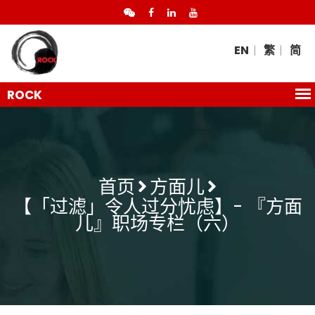
EN
繁
简
首页
方面儿
【「过滤」令人过分忧虑】- 『方面
儿』职场专栏（六）