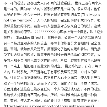
不一样的看法，这都因为人有不同的过滤系统。 世界上没有两个人
是一样的，因为每个人的过滤系统都不是一样的，很自然地，他们
看见的世界也不会是一样，世界更遑论有绝对的事实(The Map is
not the Territory) 。人与人的相知，完全因为他们求同存异，彼
此尊重彼此的不同。若当中有人想强意对方依从自己的想法，这就
是关系撕裂的原罪。 ??????????? 心理学上有一个概念，叫「逆火
效应」（Backfire Effect)， 意思是说，如果一个人的信念遭遇到
另一个持对立观点的人的反击，那除非你能百分之百把他们完全说
服，否则，就如疾风吹劲草，反而强化了他的立场和看法。因为接
受了对方对立的观点，就等于表示对过去自己信念的彻底否定，大
多数人都不会叫自己去到这样的田地。所以，越想对方和自己站在
同一个点上，越加强了彼此之间的对立。 最恐怖的是，存在于每个
人的「过滤系统」不只是存在于有意识及理智层面，它对人的影
响，往往是人所不能洞察。它不断在人心中充满着，使人对世界采
取了一个特别的角度，从而下了定义，深化了价值，形成了信念。
方面儿也不迷信自己能改变任何一个人的看法或取态，不同的过滤
系统使人对事物有不同的标准，所以，谁对谁错其实也是一种执
着。有时，使人走出困局，真的要回到「有效用比有道理更重要」
(Effectiveness is more important than righteousness)。