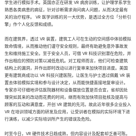
学生进行模拟手术。英国亦正在研发 VR 病房训练，让护理学系学生
熟悉各类病患的病征，针对诊断需求询问病人问题，从而决定最有
关的治疗程序。 VR 医学训练的另一大优势，是透过全方位「分析引
擎」作个人化反馈和成绩。
而在建筑界，透过 VR 装置，建筑工人可在生动的空间感中体验模拟
致命情境，从而推动他们谨守安全规则，最终有助避免意外事故发
生和维持施工安全。至于安全人员，可借 VR 科技识别潜在危险，并
作出相应的预防对策以减低危机。对工程师而言，他们可检查建筑
结构上的漏洞，并作出即时改动以进行复审来加快项目进度。美国
更有建筑商成功以 VR 科技兴建医院，让医生与护士透过佩戴 VR 装
置去体验模拟实境和参与设计决定，从而能快捷直接地复审设计。
专家亦可仔细地评估医院器材和设备摆放位置是否合宜，省却因处
理突如其来的改动而花费的时间，继而有效加快项目批核及提高与
顾客的互动和满意度，开创 VR 建筑的先河。故此近年很多企业投入
VR 在培训领域方面的研发及应用，让受训者在模拟的实际环境下进
行演练，以减少实际培训所产生的错误及危险。
时至今日，VR 硬件技术日趋成熟，但内容设计及配套却乏善可陈。