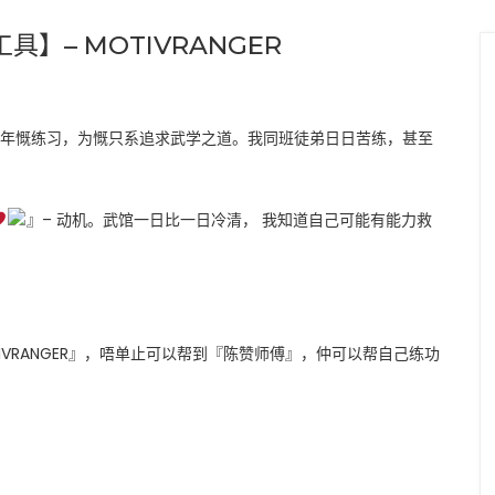
工具】– MOTIVRANGER
复年慨练习，为慨只系追求武学之道。我同班徒弟日日苦练，甚至
』– 动机。武馆一日比一日冷清， 我知道自己可能有能力救
IVRANGER』，唔单止可以帮到『陈赞师傅』，仲可以帮自己练功