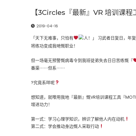
【3Circles『最新』VR 培训课程
2019-04-16
「天下无难事，只怕有
人！」 习武者日复日，年
将练功变成我哋慨职业！
但一场毫无预警慨病毒令到我班徒弟失去日日苦练慨『
番渠⋯⋯但系⋯⋯
?究竟系咩呢
想知道，就嚟用我地『最新』慨VR培训课程工具『MOT
增进功力！
第一式：学习心理学知识，辨识了解他人内在动机
第二式：学会推动身边慨人采取行动