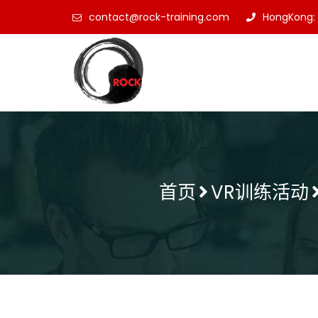
contact@rock-training.com
HongKong: 
首页
VR训练活动