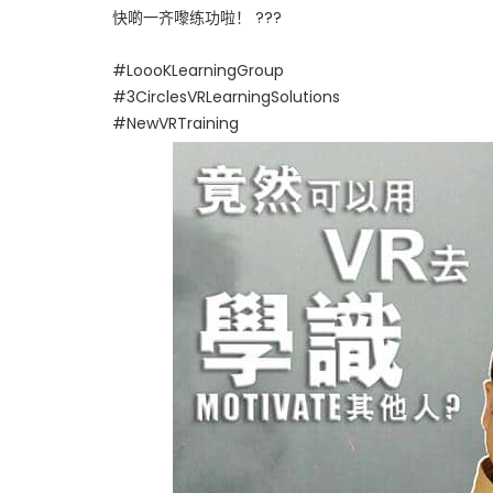
快啲一齐嚟练功啦！ ???
#LoooKLearningGroup
#3CirclesVRLearningSolutions
#NewVRTraining