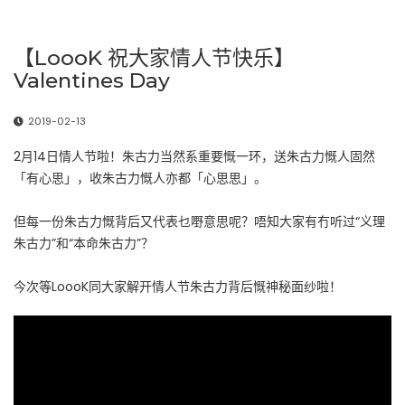
【LoooK 祝大家情人节快乐】
Valentines Day
2019-02-13
2月14日情人节啦！朱古力当然系重要慨一环，送朱古力慨人固然
「有心思」，收朱古力慨人亦都「心思思」。
但每一份朱古力慨背后又代表乜嘢意思呢？唔知大家有冇听过“义理
朱古力”和“本命朱古力”？
今次等LoooK同大家解开情人节朱古力背后慨神秘面纱啦！