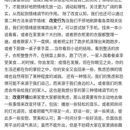
下，才能很好地把情绪先放一边，调动起理性，关注更为广阔的事
实，从而起到情绪调节的作用。 除了改变认知，我们也还可以通过
第二种方法来调节情绪：
改变行为
当我们不停地刷屏看各类相关信
息，我们的情绪是很难跳出来了。可以尝试放下手机，找来一本小
说看看，或者在家里来个大扫除，或者把衣柜里的衣服都整理一
遍，或者跟家人下一盘棋，或者把尘封了跑步机清理出来跑跑步，
或者下厨做一桌子拿手菜……当你看到小说的结局，看到整洁的房
子，衣柜整整齐齐，在棋盘上厮杀，跑了1万步，一家人围着餐桌享
受美食……的时候，你会发现：疫情在发展，但在你眼见之处，你的
生活还都在你的掌控之中，你的安全又会回来一些，焦虑恐惧的情
绪也自然得到了某种程度的减弱。 还有一种情况，我们的焦虑和恐
惧可能不来源于我们自己，而来源于我们身边的人。或者我们的焦
虑会传染给我们的家人。这也是我想分享的第三种情绪调节的方
法：
改变环境
如果家里大家都很焦虑，那么就需要有你主动地去做
一些事情来改变环境了。包括：播放一些轻松的音乐，或者把房间
的灯光调亮，或者把暖气开得足一点，舒适一些；讲一些笑话，彼
此多一些安慰、赞美和认可；第一时间分享一些好消息，负面信息
用平淡的语气表达；虽然不能外出，但是不妨碍大家在家里搞些趣