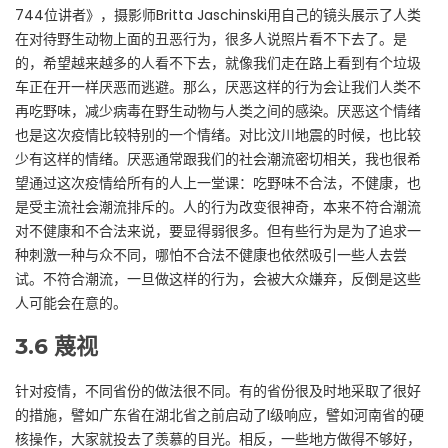
744位讲者》，摄影师Britta Jaschinski用自己的镜头展示了人类
在对待野生动物上面的丑恶行为，很多人说照片看不下去了。是
的，希望越来越多的人看不下去，就像我们走在路上看到有个垃圾
车正在开一样厌恶而逃避。那么，厌恶这样的行为会让我们人类不
再吃野味，减少病毒在野生动物与人类之间的感染。厌恶这个情绪
也是这次疫情比较特别的一个情绪。对比汶川地震的时候，也比较
少有这样的情绪。厌恶通常跟我们的社会潮流密切相关，我也很希
望通过这次疫情给所有的人上一堂课：吃野味不合法，不健康，也
是受主流社会潮流排斥的。人的行为改变很神奇，本来不符合潮流
对不健康和不合法来说，要显得弱很多。但有些行为是为了追求一
种刺激一种与众不同，哪怕不合法不健康也依然吸引一些人去尝
试。不符合潮流，一旦做这样的行为，会被大众嫌弃，反倒是这些
人可能会在意的。
3.6
蔑视
针对疫情，不同省份的做法很不同。有的省份很及时地采取了很好
的措施，譬如广东省在湖北省之前启动了I级响应，譬如河南省的硬
核操作，大家就投去了羡慕的目光。相反，一些地方做得不够好，