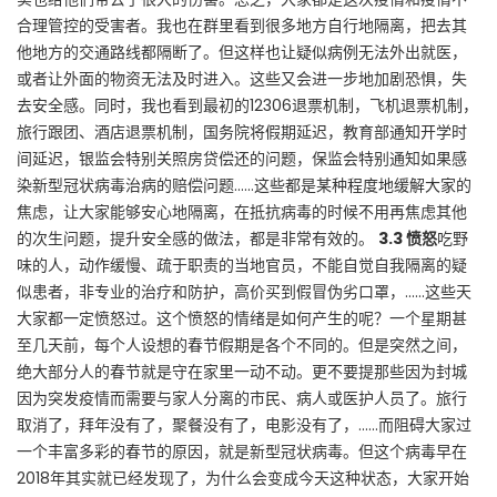
合理管控的受害者。我也在群里看到很多地方自行地隔离，把去其
他地方的交通路线都隔断了。但这样也让疑似病例无法外出就医，
或者让外面的物资无法及时进入。这些又会进一步地加剧恐惧，失
去安全感。同时，我也看到最初的12306退票机制，飞机退票机制，
旅行跟团、酒店退票机制，国务院将假期延迟，教育部通知开学时
间延迟，银监会特别关照房贷偿还的问题，保监会特别通知如果感
染新型冠状病毒治病的赔偿问题……这些都是某种程度地缓解大家的
焦虑，让大家能够安心地隔离，在抵抗病毒的时候不用再焦虑其他
的次生问题，提升安全感的做法，都是非常有效的。
3.3
愤怒
吃野
味的人，动作缓慢、疏于职责的当地官员，不能自觉自我隔离的疑
似患者，非专业的治疗和防护，高价买到假冒伪劣口罩，……这些天
大家都一定愤怒过。这个愤怒的情绪是如何产生的呢？一个星期甚
至几天前，每个人设想的春节假期是各个不同的。但是突然之间，
绝大部分人的春节就是守在家里一动不动。更不要提那些因为封城
因为突发疫情而需要与家人分离的市民、病人或医护人员了。旅行
取消了，拜年没有了，聚餐没有了，电影没有了，……而阻碍大家过
一个丰富多彩的春节的原因，就是新型冠状病毒。但这个病毒早在
2018年其实就已经发现了，为什么会变成今天这种状态，大家开始