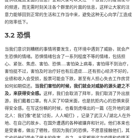
的频道，而无需时刻关注各个群里的片面的信息，这样让大家的注
意力能够回到正常的生活和工作当中来，避免这种无心向学/工造成
的效率低下。
3.2
恐惧
当我们意识到糟糕的事情将要发生，在环境中遇到了威胁，就会产
生恐惧的情绪。恐惧情绪包含了一系列程度不等的情绪，包括担
心、紧张、焦虑、害怕、恐惧……害怕染上病毒，害怕得不到治疗，
害怕挺不过，害怕及时治疗好也有后遗症……还有担心经济不好的，
业绩和收入会受损，股票可能会下跌，甚至有人担心失去工作房贷
如何如期偿还。
当我们害怕的时候，我们就会对威胁的源头避之不
及，来获得安全感。
这样，我们会取消了拜年，我们取消了外出旅
游，我们戴着口罩。有人买了10袋米面，也是抗拒内心的恐惧来获
得安全感。在写这份稿的时候，也看到虎嗅出的一篇《在外地的湖
北人：我们像“老鼠”过街，人人喊打》，记录了武汉人/湖北人在外
地、在自己的故乡、在国外遭遇的各种被嫌弃和针对。他们本来也
是受害者，做出了牺牲，但因为我们的恐惧，不愿意接触他们，其
实也给他们带去了很大的伤害。总之，大家都是这次疫情和疫情不