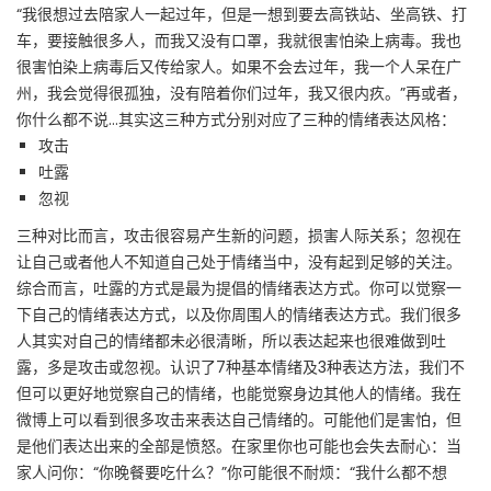
“我很想过去陪家人一起过年，但是一想到要去高铁站、坐高铁、打
车，要接触很多人，而我又没有口罩，我就很害怕染上病毒。我也
很害怕染上病毒后又传给家人。如果不会去过年，我一个人呆在广
州，我会觉得很孤独，没有陪着你们过年，我又很内疚。”再或者，
你什么都不说…其实这三种方式分别对应了三种的情绪表达风格：
攻击
吐露
忽视
三种对比而言，攻击很容易产生新的问题，损害人际关系；忽视在
让自己或者他人不知道自己处于情绪当中，没有起到足够的关注。
综合而言，吐露的方式是最为提倡的情绪表达方式。你可以觉察一
下自己的情绪表达方式，以及你周围人的情绪表达方式。我们很多
人其实对自己的情绪都未必很清晰，所以表达起来也很难做到吐
露，多是攻击或忽视。认识了7种基本情绪及3种表达方法，我们不
但可以更好地觉察自己的情绪，也能觉察身边其他人的情绪。我在
微博上可以看到很多攻击来表达自己情绪的。可能他们是害怕，但
是他们表达出来的全部是愤怒。在家里你也可能也会失去耐心：当
家人问你：“你晚餐要吃什么？”你可能很不耐烦：“我什么都不想