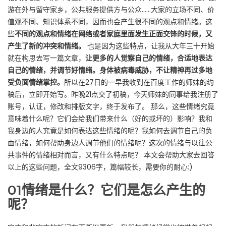
游在外与留守家乡，公共服务提供方与公众……大家的立场不同、价
值观不同、知识体系不同，因而也会产生很不同的观点和情绪。这
些
不同的观点和情绪在网络或者家庭里面发生正面交锋的时候，又
产生了新的冲突和情绪。
也是因为这些特点，让我从大年三十开始
就在构思去写一篇文章，
让更多的人觉察自己的情绪，合适地表达
自己的情绪，并调节好情绪。身体被病毒威胁，不让精神再过多地
受负面情绪掌控。
所以在27日的一早我收到在百度工作的师妹的约
稿后，立即开始写。昨晚21点交了初稿，今天师妹的同事给我注册了
账号，认证，修改和排版文字，终于发布了。 那么，这些情绪究竟
意味着什么呢？它们会给我们带来什么（好的或坏的）影响？我和
我身边的人究竟是如何表达这些情绪的呢？我如何去调节自己的负
面情绪，如何帮助身边人调节他们的情绪呢？这次的情绪与以往公
共事件的情绪相对而言，又有什么特点呢？ 本文会帮助大家去回答
以上的这些问题，全文9306字，篇幅较长，需要你的耐心:)
01
情绪是什么？它们是怎么产生的
呢？