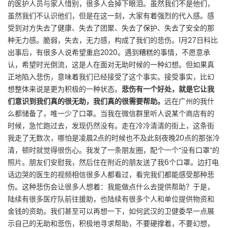
的医护人员与家人惜别，很多人会掉下眼泪。虽然我们不是他们，
虽然我们不认识他们，但是在这一刻，大家有着强烈的代入感。感
受到对方失去了健康、失去了团聚、失去了保护、失去了安全的那
种无力感。脆弱，失去，无力感，构成了我们的悲伤。1月27日科比
出事后，有很多人说希望重启2020。遇到糟糕的事情，不愿意承
认，希望时光倒流，这是人在面对无助时候的一种幻想。但如果真
正地陷入悲伤，意味着我们已经接受了这个事实。接受事实，比幻
想整体来说是更为积极的一种状态。
悲伤有一个好处，就是它让我
们意识到我们真的很无助，我们真的很需要帮助。
远在广州的我什
么都储备了，唯一少了口罩。当我在微信群里听人说某个商店有的
时候，急忙跑过去，发现仍然没有。走在冷冷清清的街上，这条街
我走了无数次，哪怕是凌晨2点的时候也不及此刻夜晚20点的那张冷
清，顿时就觉得很伤心。我发了一条朋友圈，配个一个“没有口罩”的
照片。朋友们安慰我，然后住在附近的朋友送了我6个口罩。边打电
话边哭的医生的视频相信很多人都看过，看完我们都能感受那种悲
伤。这种悲伤会让很多人想着：我能做点什么去提供帮助？于是，
陆续有很多医疗队前往援助，也陆续有很多个人和单位提供物资和
金钱的资助。我们甚至可以再想一下，如何武汉的卫健委早一点展
示自己的无助和悲伤，积极地寻求帮助，不要硬撑着，不要幻想，