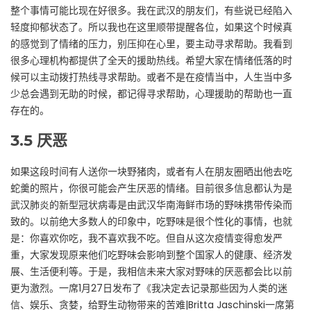
整个事情可能比现在好很多。我在武汉的朋友们，有些说已经陷入
轻度抑郁状态了。所以我也在这里顺带提醒各位，如果这个时候真
的感觉到了情绪的压力，别压抑在心里，要主动寻求帮助。我看到
很多心理机构都提供了全天的援助热线。希望大家在情绪低落的时
候可以主动拨打热线寻求帮助。或者不是在疫情当中，人生当中多
少总会遇到无助的时候，都记得寻求帮助，心理援助的帮助也一直
存在的。
3.5
厌恶
如果这段时间有人送你一块野猪肉，或者有人在朋友圈晒出他去吃
蛇羹的照片，你很可能会产生厌恶的情绪。目前很多信息都认为是
武汉肺炎的新型冠状病毒是由武汉华南海鲜市场的野味携带传染而
致的。以前绝大多数人的印象中，吃野味是很个性化的事情，也就
是：你喜欢你吃，我不喜欢我不吃。但自从这次疫情变得愈发严
重，大家发现原来他们吃野味会影响到整个国家人的健康、经济发
展、生活便利等。于是，我相信未来大家对野味的厌恶都会比以前
更为激烈。一席1月27日发布了《我决定去记录那些因为人类的迷
信、娱乐、贪婪，给野生动物带来的苦难|Britta Jaschinski一席第