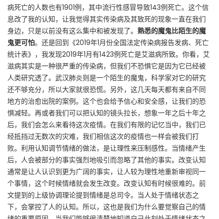
病死亡的人数也有1901例，其中流行性感冒导致143例死亡。这个信
息改了我的认知，让我觉得其实传染病及其致死的现象一直在我们
身边，只是以前没有这么集中和被发现了。
熟悉的魔鬼比陌生的魔
鬼更可怕
。还是回到《2019年1月份全国法定传染病报告发病、死亡
统计表》，我发现2019年1月有1423例死亡是艾滋病所致。你看，艾
滋病其实是一种很严重的传染病，但我们不恐惧它是因为它已经被
人类研究透了。武汉肺炎则是一个陌生的魔鬼，科学家对它的研究
还不够充分，所以大家就很恐慌。另外，这几天每天都有来自不同
地方的治愈出院的案例。这个也会给予信心和安全感，让我们的恐
惧减轻。再或者我们可以把认知的镜头拉长，想象一年之后十年之
后，我们会怎么来看待这次疫情。在我们有限的记忆当中，我们已
经抵挡过无数次的灾难，我们相信这次的疫情也一样会被我们打
败。利用认知调节情绪的做法，是让理性来压制感性。当情绪产生
后，人会被部分的事实强烈地吸引而忽略了其他的事实。改变认知
通常是让人认识到更为广阔的事实，让人较为理性地重新审视同一
个事情，这个时候情绪就会发生改变。改变认知有时候很难的。前
文提到的上级协调理论提到情绪是总司令。当人处于情绪状态之
下，会掌控了人的认知。所以，这也是我们为什么要觉察自己的情
绪的重要原因。当我们能够很清楚地知道自己此刻处于情绪状态之