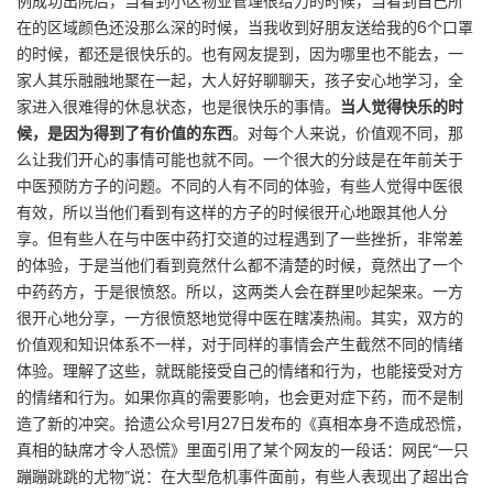
例成功出院后，当看到小区物业管理很给力的时候，当看到自己所
在的区域颜色还没那么深的时候，当我收到好朋友送给我的6个口罩
的时候，都还是很快乐的。也有网友提到，因为哪里也不能去，一
家人其乐融融地聚在一起，大人好好聊聊天，孩子安心地学习，全
家进入很难得的休息状态，也是很快乐的事情。
当人觉得快乐的时
候，是因为得到了有价值的东西
。对每个人来说，价值观不同，那
么让我们开心的事情可能也就不同。一个很大的分歧是在年前关于
中医预防方子的问题。不同的人有不同的体验，有些人觉得中医很
有效，所以当他们看到有这样的方子的时候很开心地跟其他人分
享。但有些人在与中医中药打交道的过程遇到了一些挫折，非常差
的体验，于是当他们看到竟然什么都不清楚的时候，竟然出了一个
中药药方，于是很愤怒。所以，这两类人会在群里吵起架来。一方
很开心地分享，一方很愤怒地觉得中医在瞎凑热闹。其实，双方的
价值观和知识体系不一样，对于同样的事情会产生截然不同的情绪
体验。理解了这些，就既能接受自己的情绪和行为，也能接受对方
的情绪和行为。如果你真的需要影响，也会更对症下药，而不是制
造了新的冲突。拾遗公众号1月27日发布的《真相本身不造成恐慌，
真相的缺席才令人恐慌》里面引用了某个网友的一段话：网民“一只
蹦蹦跳跳的尤物”说：在大型危机事件面前，有些人表现出了超出合