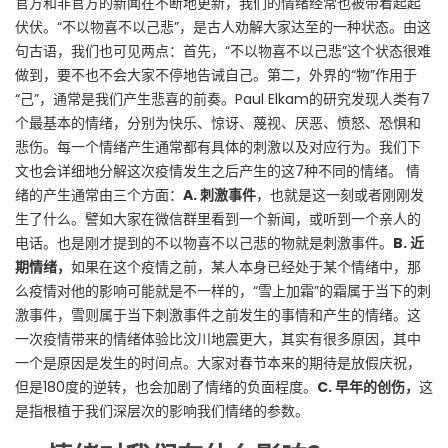
官方和非官方的新闻在不断地更新，我们的情绪经常也被带着起起
伏伏。“不以物喜不以己悲”，是古人劝解大家达至的一种状态。由这
句古语，我们也可见两点：首先，“不以物喜不以己悲”这个状态很难
做到，要不也不会大家不停地告诫自己。第二，外界的“物”作用于
“己”，通常是我们产生悲喜的前奏。Paul Elkam的研究发现人类有7
个最基本的情绪，分别为快乐、惊讶、蔑视、厌恶、愤怒、恐惧和
悲伤。每一个情绪产生通常都有具体的刺激以及对应行为。我们下
文也会详细地分解这次疫情发生之后产生的这7种不同的情绪。 情
绪的产生通常由三个方面：
A.
刺激事件
，也就是这一刻或者刚刚发
生了什么。譬如大家在微信群里看到一个新闻，或听到一个亲人的
电话。也是刚才提到的不以物喜不以己悲的物就是刺激事件。
B.
近
期情绪
，
如果在这个疫情之前，某人本身已经处于某个情绪中，那
么疫情对他的影响可能就是不一样的，“雪上加霜”的霜属于当下的刺
激事件，雪则属于当下刺激事件之前发生的事情和产生的情绪。这
一次疫情带来的情绪体验比汶川地震更大，其实有很多原因，其中
一个是原因是发生的时间点。大家对春节本来的期待是放假庆祝，
但是180度的逆转，也会加剧了情绪的负面程度。
C.
早年的创伤
，
这
是指根植于我们深层次的影响我们情绪的参数。