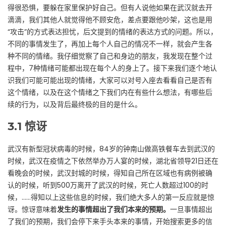
得很恐惧，要躲在家里保护好自己。但有人说他如果在武汉就去开
滴滴，我们其他人就觉得他不顾安危，差点要跟他吵架，这也是用
“攻击”的方式表达担忧，后文提到的情绪的表达方式的问题。所以，
不同的事情发生了，再加上每个人自己的情况不一样，就会产生各
种不同的情绪。我仔细觉察了自己和身边的朋友，我发现在整个过
程中，7种情绪可能都出现在每个人的身上了。接下来我们逐个地认
识我们可能可能出现的情绪，大家可以对号入座去看看自己是否有
这个情绪，以及在这个情绪之下我们内在有些什么想法，有哪些后
续的行为，以及背后最终极的目的是什么。
3.1
惊讶
武汉有新型冠状病毒的时候，84岁的钟南山做高铁餐车去到武汉的
时候，武汉在疫情之下依然举办万人宴的时候，湖北省领导21日还在
看晚会的时候，武汉封城的时候，得知自己所在区域也有病例被确
认的时候，听到500万离开了武汉的时候，死亡人数超过100的时
候，……得知以上这些信息的时候，我们绝大多人的第一反应就是惊
讶。惊讶意味着
发生的事情超出了我们本来的预期
。
一旦事情超出
了我们的预期，我们会停下来手头本来的事情，开始搜索更多的信