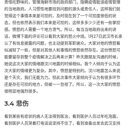
责怪吃野味的，管理海鲜市场的政府部门，隐瞒疫情耽误疫情管理
的当地政府。人习惯性地要找到问题的源头或责任人，这样我们就
觉得这个事情本来是可控的，及时现在到了一个可控度很低的状
态，但也依然表示我们本来是可控的，这样多多少少还有一些掌控
感。愤怒的人需要一个地方泄气。所以，每当当地政府出来的讲
话，微博下面的评论可以看到大家的怒火中烧。1月27日武汉市长承
认了有信息披露的问题，也主动提到革职谢众。大家对他的愤怒看
似减轻了一些，但是对其他人和事情的愤怒依然存在。这份愤怒可
能要留存到整个疫情解决之后再来计算？昨天跟朋友沟通的时候，
她说这次大家的情绪跟汶川地震的时候相似。我个人倾向于认为这
次大家的情绪更为复杂。其中，愤怒是特别的。汶川地震怎么来说
是个天灾，我们无能为力。但此次事件大家倾向于认为有很多环节
还是存在可控的地方，但被一一忽视了。所以，这一次大家的愤怒
很明显地强烈很多。
3.4
悲伤
看到某些有症状的病人无法得到医治，看到医护人员过年吃泡面，
看到医护人员哭着打电话说坚持不住了，看到准备出发去武汉支持