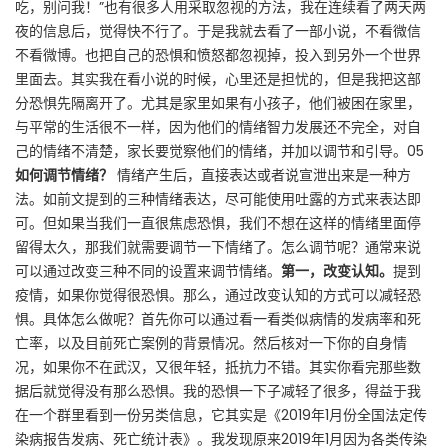
吃，别问我！”也有很多人用采取忽视的方法，我在连续看了两天两
夜的信息后，觉得快不行了。于是我就去看了一部小说，不看微信
不看微博。也把自己的恐惧和愤怒都忽视掉，投入到另外一个世界
里面去。其实我在看小说的时候，心里还是担忧的，但是我把这部
分恐惧先隔离开了。尤其是家里如果有小孩子，他们被困在家里，
与平常的生活很不一样，因为他们的情绪智力发展还不完全，对自
己的情绪不清楚，家长要觉察他们的情绪，并加以调节和引导。05
如何调节情绪？
情绪产生后，直接表达或者说宣泄出来是一种方
法。如前文提到的三种情绪表达，尽可能使用吐露的方式来表达即
可。但如果当我们一直很焦虑恐惧，我们不想在这样的情绪里面停
留得太久，那我们就需要调节一下情绪了。怎么调节呢？通常来说
可以通过改变三种不同的设置来调节情绪。
第一，改变认知。
提到
疫情，如果你觉得很恐惧。那么，通过改变认知的方式可以减轻恐
惧。具体怎么做呢？首先你可以通过看一看类似病情的发病率和死
亡率，以及目前死亡案例的背景情况。然后核对一下你的自身情
况，如果你不在武汉，又很年轻，抵抗力不错。其实你看完那些数
据后就觉得没有那么恐惧。我的恐惧一下子减轻了很多，得益于我
在一个群里看到一份另类信息，它其实是《2019年1月份全国法定传
染病报告发病、死亡统计表》。我发现原来2019年1月因为各类传染