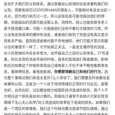
息去扩大我们的认知体系。通过查看如山如海的信息来重构我们的
认知。而那些经历过2003年SARS的某些人，可能相对来说会淡定一
点点，因为他们经历过一次，所以这些信息可能也超出他们的预
期，但是超出的范围可能没那么多。同样的，网上也提到很多老人
家不愿意戴口罩。可能一方面是他们没有守着社交媒体的习惯，所
以没有收到具体的爆炸性消息，或者他们收到了但是没有真正意识
到有多严峻。直到街道或者村委不停地通知，他们可能才意识到跟
以往的事情不一样了，才开始真正关注。一直发生爆炸性的消息，
对人的思维的冲击会非常大。会怀疑自己之前的认知体系。27号凌
晨，科比去世的消息传来的时候，很多的篮球迷们再度震惊。影响
和应对如果这个时候你发现自己或者家人不吃不休不眠地看群里信
息，看微博信息，看电视新闻，
你需要理解自己和他们的行为
，因
为整个事情对我们来说太意外/让人惊讶了，我们需要及时收集信息
来重构认知。这是当一个人处于惊讶情绪的正常的行为反应。疫情
也好，台风也好，过后都会统计给国民经济造成的损失。我个人不
大明白这个损失是如何计算的。但我估计通常不会统计大家在惊讶
情绪下无心无心向学/向工而造成的效率低下造成的损失。如果我们
是一个团队的管理者，我们这个时候也要注意调节团队情绪，通过
提供权威且全面的信息，譬如大家可以关注一个很官方的疫情发布